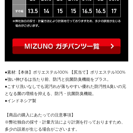
●素材:【本体】ポリエステル100% 【尻当て】ポリエステル100%
●強い伸びるは当たり前、防汚と抗菌防臭機能をプラス。
●こすり洗いなしでも泥汚れが落ちやすい優れた防汚性&臭いの元
となる菌の増殖を抑える、防汚・抗菌防臭機能。
●インドネシア製
【商品の購入にあたっての注意事項】
※弊社独自の採寸・計量方法により計測を行っておりますため、
多少の誤差が生じる場合がございます。