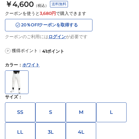
￥4,600
送料無料
（税込）
クーポンを使うと
3,680
円
で購入できます
20
％OFF
クーポンを取得する
クーポンのご利用には
ログイン
が必要です
獲得ポイント：
41
ポイント
P
カラー
：
ホワイト
サイズ
：
SS
S
M
L
LL
3L
4L