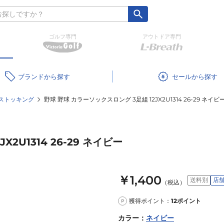
ゴルフ専門
アウトドア専門
ブランド
セール
ストッキング
野球 野球 カラーソックスロング 3足組 12JX2U1314 26-29 ネイビ
2U1314 26-29 ネイビー
￥1,400
送料別
店
（税込）
獲得ポイント：
12
ポイント
P
カラー
：
ネイビー