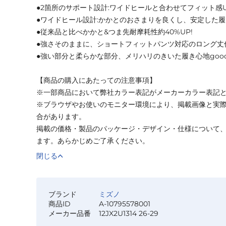
●2箇所のサポート設計:ワイドヒールと合わせてフィット感
●ワイドヒール設計:かかとのおさまりを良くし、安定した
●従来品と比べかかと&つま先耐摩耗性約40%UP!
●強さそのままに、ショートフィットパンツ対応のロング丈
●強い部分と柔らかな部分、メリハリのきいた履き心地goo
【商品の購入にあたっての注意事項】
※一部商品において弊社カラー表記がメーカーカラー表記
※ブラウザやお使いのモニター環境により、掲載画像と実
合があります。
掲載の価格・製品のパッケージ・デザイン・仕様について
ます。あらかじめご了承ください。
閉じる
ブランド
ミズノ
商品ID
A-10795578001
メーカー品番
12JX2U1314 26-29