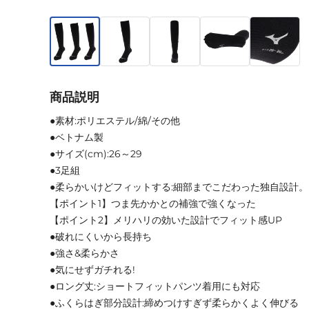
商品説明
●素材:ポリエステル/綿/その他
●ベトナム製
●サイズ(cm):26～29
●3足組
●柔らかいけどフィットする:細部までこだわった独自設計。
【ポイント1】つま先かかとの補強で強くなった
【ポイント2】メリハリの効いた設計でフィット感UP
●破れにくいから長持ち
●強さ&柔らかさ
●気にせずガチれる!
●ロング丈:ショートフィットパンツ着用にも対応
●ふくらはぎ部分設計:締めつけすぎず柔らかくよく伸びる