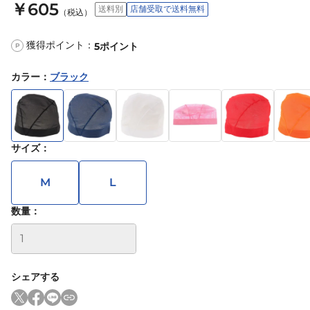
￥605
送料別
店舗受取で送料無料
（税込）
獲得ポイント：
5
ポイント
P
カラー
：
ブラック
サイズ
：
M
L
数量：
シェアする