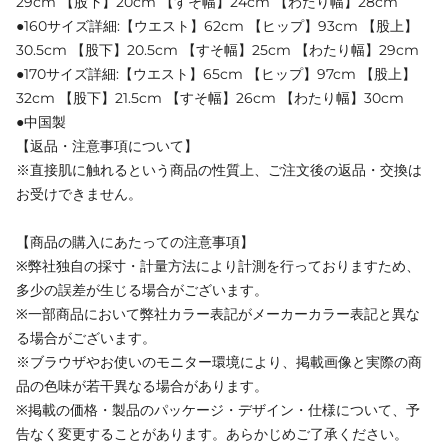
29cm 【股下】20cm 【すそ幅】24cm 【わたり幅】28cm
●160サイズ詳細:【ウエスト】62cm 【ヒップ】93cm 【股上】
30.5cm 【股下】20.5cm 【すそ幅】25cm 【わたり幅】29cm
●170サイズ詳細:【ウエスト】65cm 【ヒップ】97cm 【股上】
32cm 【股下】21.5cm 【すそ幅】26cm 【わたり幅】30cm
●中国製
【返品・注意事項について】
※直接肌に触れるという商品の性質上、ご注文後の返品・交換は
お受けできません。
【商品の購入にあたっての注意事項】
※弊社独自の採寸・計量方法により計測を行っておりますため、
多少の誤差が生じる場合がございます。
※一部商品において弊社カラー表記がメーカーカラー表記と異な
る場合がございます。
※ブラウザやお使いのモニター環境により、掲載画像と実際の商
品の色味が若干異なる場合があります。
※掲載の価格・製品のパッケージ・デザイン・仕様について、予
告なく変更することがあります。あらかじめご了承ください。