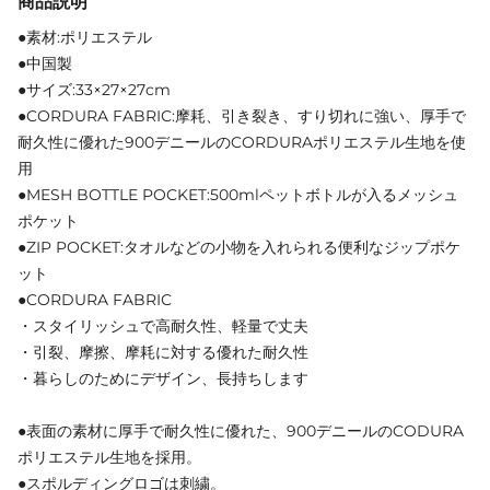
商品説明
●素材:ポリエステル
●中国製
●サイズ:33×27×27cm
●CORDURA FABRIC:摩耗、引き裂き、すり切れに強い、厚手で
耐久性に優れた900デニールのCORDURAポリエステル生地を使
用
●MESH BOTTLE POCKET:500mlペットボトルが入るメッシュ
ポケット
●ZIP POCKET:タオルなどの小物を入れられる便利なジップポケ
ット
●CORDURA FABRIC
・スタイリッシュで高耐久性、軽量で丈夫
・引裂、摩擦、摩耗に対する優れた耐久性
・暮らしのためにデザイン、長持ちします
●表面の素材に厚手で耐久性に優れた、900デニールのCODURA
ポリエステル生地を採用。
●スポルディングロゴは刺繍。