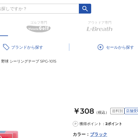
ゴルフ専門
アウトドア専門
ブランド
セール
野球 シーリングテープ SPG-1015
￥308
送料別
店舗受
（税込）
獲得ポイント：
2
ポイント
P
カラー
：
ブラック