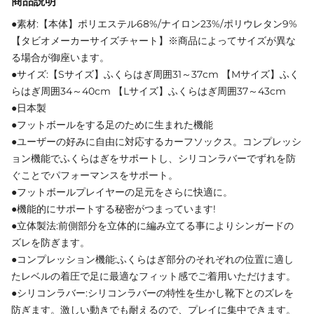
商品説明
●素材:【本体】ポリエステル68%/ナイロン23%/ポリウレタン9%
【タビオメーカーサイズチャート】※商品によってサイズが異な
る場合が御座います。
●サイズ:【Sサイズ】ふくらはぎ周囲31～37cm 【Mサイズ】ふく
らはぎ周囲34～40cm 【Lサイズ】ふくらはぎ周囲37～43cm
●日本製
●フットボールをする足のために生まれた機能
●ユーザーの好みに自由に対応するカーフソックス。コンプレッシ
ョン機能でふくらはぎをサポートし、シリコンラバーでずれを防
ぐことでパフォーマンスをサポート。
●フットボールプレイヤーの足元をさらに快適に。
●機能的にサポートする秘密がつまっています!
●立体製法:前側部分を立体的に編み立てる事によりシンガードの
ズレを防ぎます。
●コンプレッション機能:ふくらはぎ部分のそれぞれの位置に適し
たレベルの着圧で足に最適なフィット感でご着用いただけます。
●シリコンラバー:シリコンラバーの特性を生かし靴下とのズレを
防ぎます。激しい動きでも耐えるので、プレイに集中できます。