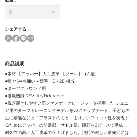
シェアする
商品説明
●素材:【アッパー】人工皮革 【ソール】ゴム底
●幅:M(やや細い～標準・E～2E 相当)
●ターフグラウンド用
●搭載機能:REV lite/Ndurance
●脱ぎ履きしやすい面ファスナークロージャーを採用した ジュニ
ア用のターフトレーニングモデルをv2にアップデート。子どもの
足に最適なジュニアラストのもと、よりよいフィット性を実現す
るためにアッパーの前足部、サドル部、踵部を3ピースで構成し、
耐久性の高い人工皮革で仕上げました。消耗の激しい爪先部には