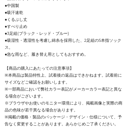
●中国製
●吸汗速乾
●くるぶし丈
●すべり止め
●3足組(ブラック・レッド・ブルー)
●吸湿性・透湿性を考慮し綿糸を採用した、2足組の5本指ソック
ス。
●急な雨など、履き替え用としてもおすすめ。
【商品の購入にあたっての注意事項】
※本商品は製品特性上、試着後の返品はできかねます。試着前に
サイズなどご確認をお願いします。
※一部商品において弊社カラー表記がメーカーカラー表記と異な
る場合がございます。
※ブラウザやお使いのモニター環境により、掲載画像と実際の商
品の色味が若干異なる場合があります。
※掲載の価格・製品のパッケージ・デザイン・仕様について、予
告なく変更することがあります。あらかじめご了承ください。