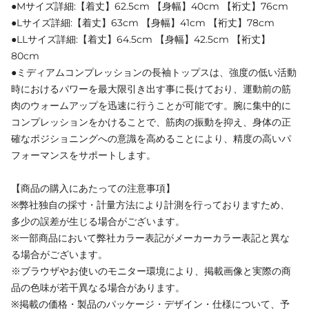
●Mサイズ詳細:【着丈】62.5cm 【身幅】40cm 【裄丈】76cm
●Lサイズ詳細:【着丈】63cm 【身幅】41cm 【裄丈】78cm
●LLサイズ詳細:【着丈】64.5cm 【身幅】42.5cm 【裄丈】
80cm
●ミディアムコンプレッションの長袖トップスは、強度の低い活動
時におけるパワーを最大限引き出す事に長けており、運動前の筋
肉のウォームアップを迅速に行うことが可能です。腕に集中的に
コンプレッションをかけることで、筋肉の振動を抑え、身体の正
確なポジショニングへの意識を高めることにより、精度の高いパ
フォーマンスをサポートします。
【商品の購入にあたっての注意事項】
※弊社独自の採寸・計量方法により計測を行っておりますため、
多少の誤差が生じる場合がございます。
※一部商品において弊社カラー表記がメーカーカラー表記と異な
る場合がございます。
※ブラウザやお使いのモニター環境により、掲載画像と実際の商
品の色味が若干異なる場合があります。
※掲載の価格・製品のパッケージ・デザイン・仕様について、予