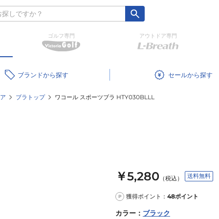
ゴルフ専門
アウトドア専門
ブランド
セール
ア
ブラトップ
ワコール スポーツブラ HTY030BLLL
￥5,280
送料無料
（税込）
獲得ポイント：
48
ポイント
P
カラー
：
ブラック