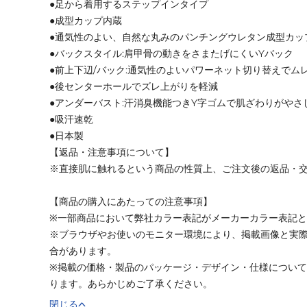
●足から着用するステップインタイプ
●成型カップ内蔵
●通気性のよい、自然な丸みのパンチングウレタン成型カッ
●バックスタイル:肩甲骨の動きをさまたげにくいYバック
●前上下辺/バック:通気性のよいパワーネット切り替えでム
●後センターホールでズレ上がりを軽減
●アンダーバスト:汗消臭機能つきY字ゴムで肌ざわりがやさ
●吸汗速乾
●日本製
【返品・注意事項について】
※直接肌に触れるという商品の性質上、ご注文後の返品・
【商品の購入にあたっての注意事項】
※一部商品において弊社カラー表記がメーカーカラー表記
※ブラウザやお使いのモニター環境により、掲載画像と実
合があります。
※掲載の価格・製品のパッケージ・デザイン・仕様につい
ります。あらかじめご了承ください。
閉じる