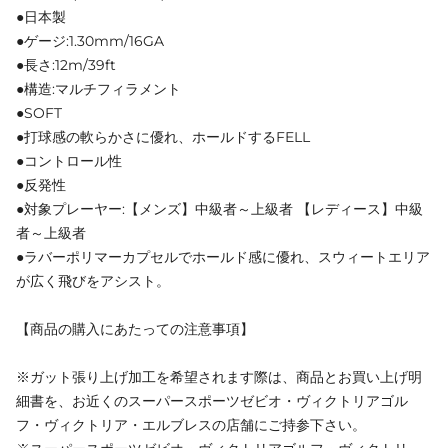
●日本製
●ゲージ:1.30mm/16GA
●長さ:12m/39ft
●構造:マルチフィラメント
●SOFT
●打球感の軟らかさに優れ、ホールドするFELL
●コントロール性
●反発性
●対象プレーヤー:【メンズ】中級者～上級者 【レディース】中級
者～上級者
●ラバーポリマーカプセルでホールド感に優れ、スウィートエリア
が広く飛びをアシスト。
【商品の購入にあたっての注意事項】
※ガット張り上げ加工を希望されます際は、商品とお買い上げ明
細書を、お近くのスーパースポーツゼビオ・ヴィクトリアゴル
フ・ヴィクトリア・エルブレスの店舗にご持参下さい。