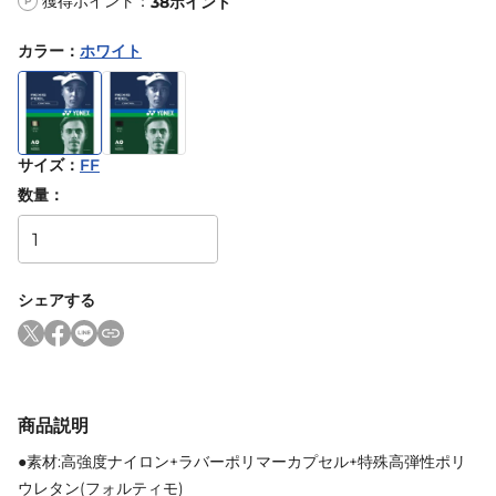
獲得ポイント：
38
ポイント
P
カラー
：
ホワイト
サイズ
：
FF
数量：
シェアする
商品説明
●素材:高強度ナイロン+ラバーポリマーカプセル+特殊高弾性ポリ
ウレタン(フォルティモ)