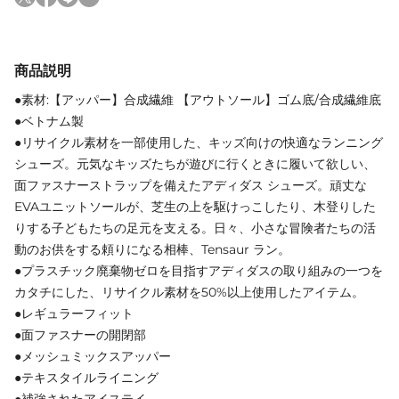
商品説明
●素材:【アッパー】合成繊維 【アウトソール】ゴム底/合成繊維底
●ベトナム製
●リサイクル素材を一部使用した、キッズ向けの快適なランニング
シューズ。元気なキッズたちが遊びに行くときに履いて欲しい、
面ファスナーストラップを備えたアディダス シューズ。頑丈な
EVAユニットソールが、芝生の上を駆けっこしたり、木登りした
りする子どもたちの足元を支える。日々、小さな冒険者たちの活
動のお供をする頼りになる相棒、Tensaur ラン。
●プラスチック廃棄物ゼロを目指すアディダスの取り組みの一つを
カタチにした、リサイクル素材を50%以上使用したアイテム。
●レギュラーフィット
●面ファスナーの開閉部
●メッシュミックスアッパー
●テキスタイルライニング
●補強されたアイステイ