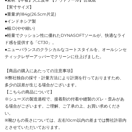
●素材:【甲被】人工皮革 【アウトソール】合成底
【実寸サイズ】
●重量:約184g(26.5cm片足)
●インドネシア製
●幅:D(やや細い)
●軽量でクッション性に優れたDYNASOFTソールが、快適なライ
ド感を提供する「CT30」。
●ニューバランスのクラシカルなコートスタイルを、オールシンセ
ティックレザーアッパーでクリーンに仕上げました。
【商品の購入にあたっての注意事項】
※弊社独自の採寸・計量方法により計測を行っておりますため、
多少の誤差が生じる場合がございます。
【こちらの商品について】
※シューズの製造過程で、接着剤の付着や縫製のズレ・歪みがあ
る場合がございます。ご理解、ご了承の上、お買い求めくださ
い。
※靴ひもの長さについては、左右10cm以内の差までは弊社許容内
とさせていただいております。