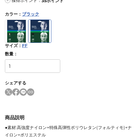
獲得ポイント：
35
ポイント
P
カラー
：
ブラック
サイズ
：
FF
数量：
シェアする
商品説明
●素材:高強度ナイロン+特殊高弾性ポリウレタン(フォルティモ)+ナ
イロン+ポリエステル