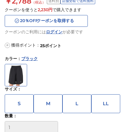
￥2,788
送料別
店舗受取で送料無料
（税込）
クーポンを使うと
2,230
円
で購入できます
20
％OFF
クーポンを取得する
クーポンのご利用には
ログイン
が必要です
獲得ポイント：
25
ポイント
P
カラー
：
ブラック
サイズ
：
S
M
L
LL
数量：