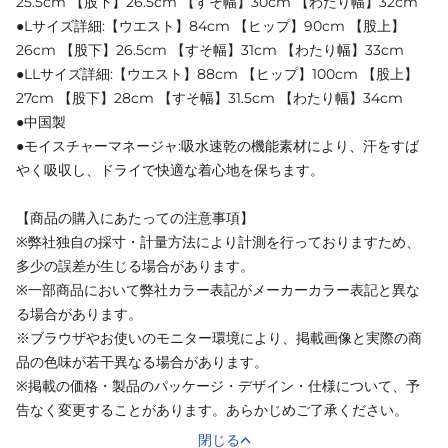
25.5cm 【股下】26.5cm 【すそ幅】30cm 【わたり幅】32cm
●Lサイズ詳細:【ウエスト】84cm 【ヒップ】90cm 【股上】
26cm 【股下】26.5cm 【すそ幅】31cm 【わたり幅】33cm
●LLサイズ詳細:【ウエスト】88cm 【ヒップ】100cm 【股上】
27cm 【股下】28cm 【すそ幅】31.5cm 【わたり幅】34cm
●中国製
●モイスチャーマネージャ:吸水速乾の機能素材により、汗をすば
やく吸収し、ドライで快適な着心地を保ちます。
【商品の購入にあたっての注意事項】
※弊社独自の採寸・計量方法により計測を行っておりますため、
多少の誤差が生じる場合があります。
※一部商品において弊社カラー表記がメーカーカラー表記と異な
る場合があります。
※ブラウザやお使いのモニター環境により、掲載画像と実際の商
品の色味が若干異なる場合があります。
※掲載の価格・製品のパッケージ・デザイン・仕様について、予
告なく変更することがあります。あらかじめご了承ください。
閉じる