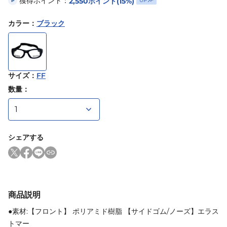
獲得ポイント：
2,550
ポイント
(15%)
UP
P
カラー
：
ブラック
サイズ
：
FF
数量：
シェアする
商品説明
●素材:【フロント】 ポリアミド樹脂 【サイドゴム/ノーズ】エラス
トマー