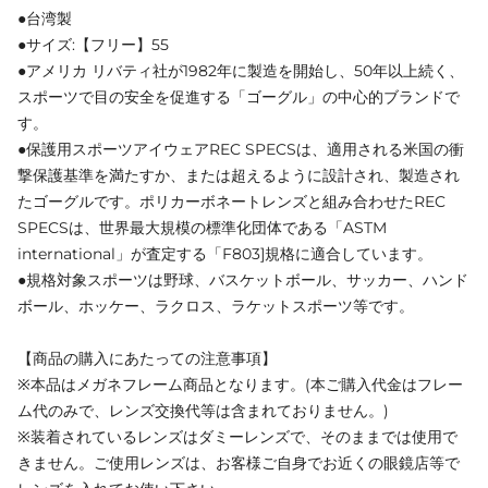
●台湾製
●サイズ:【フリー】55
●アメリカ リバティ社が1982年に製造を開始し、50年以上続く、
スポーツで目の安全を促進する「ゴーグル」の中心的ブランドで
す。
●保護用スポーツアイウェアREC SPECSは、適用される米国の衝
撃保護基準を満たすか、または超えるように設計され、製造され
たゴーグルです。ポリカーボネートレンズと組み合わせたREC
SPECSは、世界最大規模の標準化団体である「ASTM
international」が査定する「F803]規格に適合しています。
●規格対象スポーツは野球、バスケットボール、サッカー、ハンド
ボール、ホッケー、ラクロス、ラケットスポーツ等です。
【商品の購入にあたっての注意事項】
※本品はメガネフレーム商品となります。(本ご購入代金はフレー
ム代のみで、レンズ交換代等は含まれておりません。)
※装着されているレンズはダミーレンズで、そのままでは使用で
きません。ご使用レンズは、お客様ご自身でお近くの眼鏡店等で