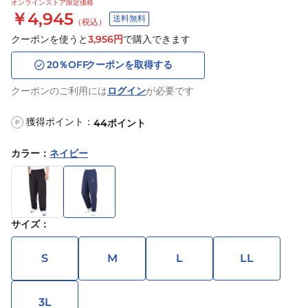
オンラインストア限定価格
￥4,945
送料無料
（税込）
クーポンを使うと
3,956
円
で購入できます
20
％OFF
クーポンを取得する
クーポンのご利用には
ログイン
が必要です
獲得ポイント：
44
ポイント
P
カラー
：
ネイビー
サイズ
：
S
M
L
LL
3L