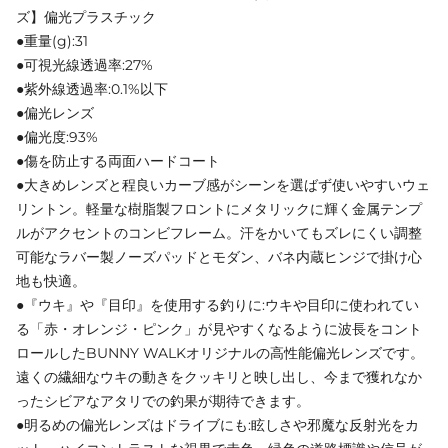
ズ】偏光プラスチック
●重量(g):31
●可視光線透過率:27%
●紫外線透過率:0.1%以下
●偏光レンズ
●偏光度:93%
●傷を防止する両面ハードコート
●大きめレンズと程良いカーブ感がシーンを選ばず使いやすいウェ
リントン。軽量な樹脂製フロントにメタリックに輝く金属テンプ
ルがアクセントのコンビフレーム。汗をかいてもズレにくい調整
可能なラバー製ノーズパッドとモダン、バネ内蔵ヒンジで掛け心
地も快適。
●『ウキ』や『目印』を使用する釣りに:ウキや目印に使われてい
る「赤・オレンジ・ピンク」が見やすくなるように波長をコント
ロールしたBUNNY WALKオリジナルの高性能偏光レンズです。
遠くの繊細なウキの動きをクッキリと映し出し、今まで獲れなか
ったシビアなアタリでの釣果が期待できます。
●明るめの偏光レンズはドライブにも:眩しさや邪魔な反射光をカ