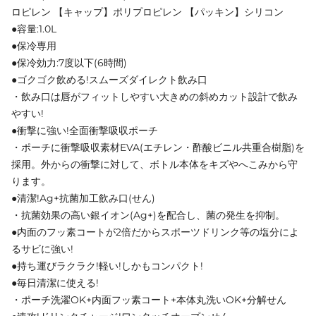
ロピレン 【キャップ】ポリプロピレン 【パッキン】シリコン
●容量:1.0L
●保冷専用
●保冷効力:7度以下(6時間)
●ゴクゴク飲める!スムーズダイレクト飲み口
・飲み口は唇がフィットしやすい大きめの斜めカット設計で飲み
やすい!
●衝撃に強い!全面衝撃吸収ポーチ
・ポーチに衝撃吸収素材EVA(エチレン・酢酸ビニル共重合樹脂)を
採用。外からの衝撃に対して、ボトル本体をキズやへこみから守
ります。
●清潔!Ag+抗菌加工飲み口(せん)
・抗菌効果の高い銀イオン(Ag+)を配合し、菌の発生を抑制。
●内面のフッ素コートが2倍だからスポーツドリンク等の塩分によ
るサビに強い!
●持ち運びラクラク!軽い!しかもコンパクト!
●毎日清潔に使える!
・ポーチ洗濯OK+内面フッ素コート+本体丸洗いOK+分解せん