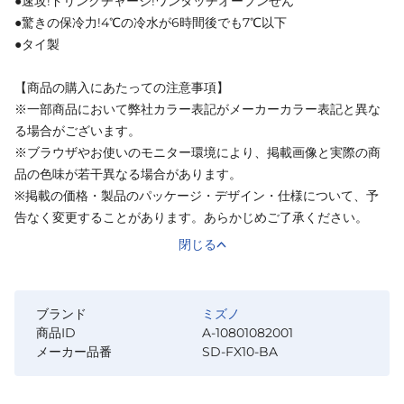
●速攻!ドリンクチャージ!ワンタッチオープンせん
●驚きの保冷力!4℃の冷水が6時間後でも7℃以下
●タイ製
【商品の購入にあたっての注意事項】
※一部商品において弊社カラー表記がメーカーカラー表記と異な
る場合がございます。
※ブラウザやお使いのモニター環境により、掲載画像と実際の商
品の色味が若干異なる場合があります。
※掲載の価格・製品のパッケージ・デザイン・仕様について、予
告なく変更することがあります。あらかじめご了承ください。
閉じる
ブランド
ミズノ
商品ID
A-10801082001
メーカー品番
SD-FX10-BA