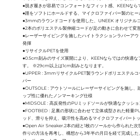
●脱ぎ履きが容易でコンフォートなフィット感、KEENな
●踵をソフトにホールドする、マイクロファイバー製のヒー
●3mmのラウンドコードを使用した、UNEEK オリジナル
●2本のポリエステル製伸縮コードが足の動きに合わせて変
●レーザーサイピングを施したハイトラクションラバーアウ
発揮
●リサイクルPETを使用
●0.5cm刻みのサイズ展開により、KEENならではの快適
す。 ※29cm以上は1cm刻みとなります。
●UPPER : 3mmリサイクルPET製ラウンドポリエステ
パー
●OUTSOLE : アウトソールにレーザーサイピングを施し
ップ性に優れたノンマーキング仕様
●MIDSOLE : 高反発性のPUミッドソールが快適なクッシ
●FOOTBED : 足裏の形状に合わせて立体成型された軽量P
ッド、滑りを抑え、吸汗性を高めるマイクロファイバート
●Open Air Sneaker.2本の紐と1枚のソールから作ら
作りの方法を再考し、構想から3年半の月日を経て完成した