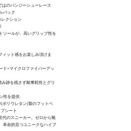
らではのバンジーシューレース
ルバック
コレクション
形
トソールが、高いグリップ性を
なフィット感をお楽しみ頂けま
ルコード×マイクロファイバーアッ
、踏み跡を残さず耐摩耗性とグリ
ョン性を提供
U(ポリウレタン)製のフットベ
ップシート
れた次世代のスニーカー。ゼロから靴
、革命的且つユニークなハイブ