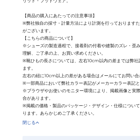
リッド・フットウェア。
【商品の購入にあたっての注意事項】
※弊社独自の採寸・計量方法により計測を行っております
がございます。
【こちらの商品について】
※シューズの製造過程で、接着剤の付着や縫製のズレ・歪
理解、ご了承の上、お買い求めください。
※靴ひもの長さについては、左右10cm以内の差までは弊
ます。
左右の紐に10cm以上の差がある場合はメールにてお問い
※一部商品において弊社カラー表記がメーカーカラー表記
※ブラウザやお使いのモニター環境により、掲載画像と実
合があります。
※掲載の価格・製品のパッケージ・デザイン・仕様につい
ります。あらかじめご了承ください。
閉じる