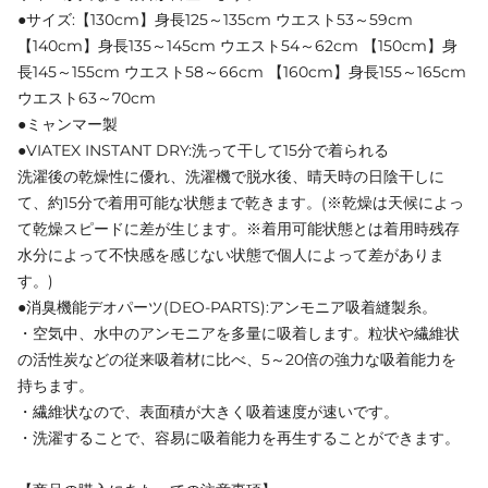
●サイズ:【130cm】身長125～135cm ウエスト53～59cm
【140cm】身長135～145cm ウエスト54～62cm 【150cm】身
長145～155cm ウエスト58～66cm 【160cm】身長155～165cm
ウエスト63～70cm
●ミャンマー製
●VIATEX INSTANT DRY:洗って干して15分で着られる
洗濯後の乾燥性に優れ、洗濯機で脱水後、晴天時の日陰干しに
て、約15分で着用可能な状態まで乾きます。(※乾燥は天候によっ
て乾燥スピードに差が生じます。※着用可能状態とは着用時残存
水分によって不快感を感じない状態で個人によって差がありま
す。)
●消臭機能デオパーツ(DEO-PARTS):アンモニア吸着縫製糸。
・空気中、水中のアンモニアを多量に吸着します。粒状や繊維状
の活性炭などの従来吸着材に比べ、5～20倍の強力な吸着能力を
持ちます。
・繊維状なので、表面積が大きく吸着速度が速いです。
・洗濯することで、容易に吸着能力を再生することができます。