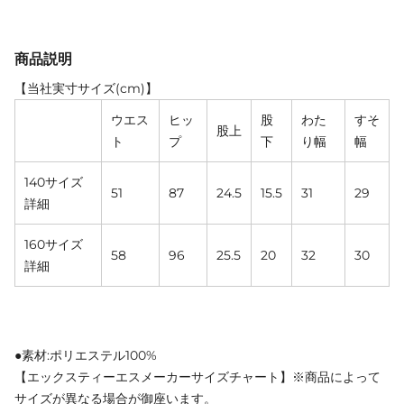
商品説明
【当社実寸サイズ(cm)】
ウエス
ヒッ
股
わた
すそ
股上
ト
プ
下
り幅
幅
140サイズ
51
87
24.5
15.5
31
29
詳細
160サイズ
58
96
25.5
20
32
30
詳細
●素材:ポリエステル100%
【エックスティーエスメーカーサイズチャート】※商品によって
サイズが異なる場合が御座います。