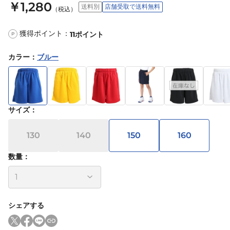
￥1,280
送料別
店舗受取で送料無料
（税込）
獲得ポイント：
11
ポイント
P
カラー
：
ブルー
サイズ
：
130
140
150
160
数量：
シェアする