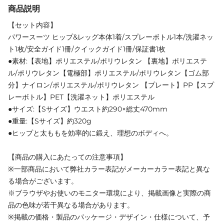
商品説明
【セット内容】
パワースーツ ヒップ&レッグ本体1着/スプレーボトル1本/洗濯ネッ
ト1枚/安全ガイド1冊/クイックガイド1冊/保証書1枚
●素材:【表地】ポリエステル/ポリウレタン 【裏地】ポリエステ
ル/ポリウレタン【電極部】ポリエステル/ポリウレタン【ゴム部
分】ナイロン/ポリエステル/ポリウレタン 【プレート】PP【スプ
レーボトル】PET【洗濯ネット】ポリエステル
●サイズ:【Sサイズ】ウエスト約290×総丈470mm
●重量:【Sサイズ】約320g
●ヒップと太ももを効率的に鍛え、理想のボディへ。
【商品の購入にあたっての注意事項】
※一部商品において弊社カラー表記がメーカーカラー表記と異な
る場合がございます。
※ブラウザやお使いのモニター環境により、掲載画像と実際の商
品の色味が若干異なる場合があります。
※掲載の価格・製品のパッケージ・デザイン・仕様について、予