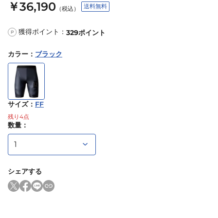
￥36,190
送料無料
（税込）
獲得ポイント：
329
ポイント
P
カラー
：
ブラック
サイズ
：
FF
残り
4
点
数量：
シェアする