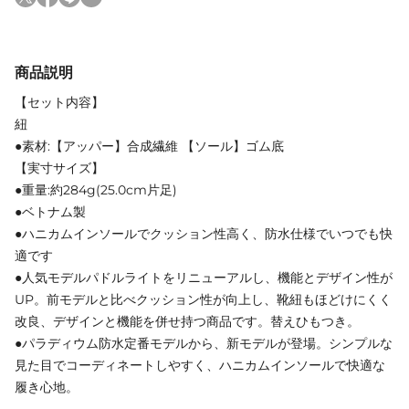
商品説明
【セット内容】
紐
●素材:【アッパー】合成繊維 【ソール】ゴム底
【実寸サイズ】
●重量:約284g(25.0cm片足)
●ベトナム製
●ハニカムインソールでクッション性高く、防水仕様でいつでも快
適です
●人気モデルパドルライトをリニューアルし、機能とデザイン性が
UP。前モデルと比べクッション性が向上し、靴紐もほどけにくく
改良、デザインと機能を併せ持つ商品です。替えひもつき。
●パラディウム防水定番モデルから、新モデルが登場。シンプルな
見た目でコーディネートしやすく、ハニカムインソールで快適な
履き心地。