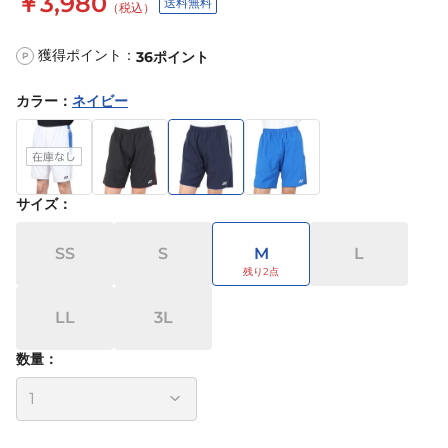
￥3,980
送料無料
（税込）
獲得ポイント：
36
ポイント
P
カラー
：
ネイビー
サイズ
：
SS
S
M
L
LL
3L
数量：