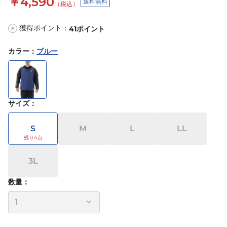
￥4,590
送料無料
（税込）
獲得ポイント：
41
ポイント
P
カラー
：
ブルー
サイズ
：
S
M
L
LL
3L
数量：