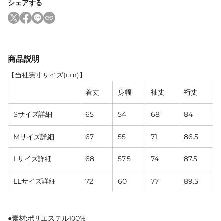
シェアする
商品説明
【当社実寸サイズ(cm)】
着丈
身幅
袖丈
裄丈
Sサイズ詳細
65
54
68
84
Mサイズ詳細
67
55
71
86.5
Lサイズ詳細
68
57.5
74
87.5
LLサイズ詳細
72
60
77
89.5
●素材:ポリエステル100%