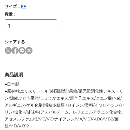
サイズ
：
FF
数量：
シェアする
商品説明
●日本製
●原材料:エリスリトール(外国製造)/果糖/還元難消化性デキストリ
ン/濃縮ぶどう果汁/しょうがエキス/唐辛子エキス/クエン酸(Na)/
アルギニン/ゲル化剤(増粘多糖類)/ロイシン/香料/イソロイシン/バ
リン/塩化K/甘味料(アスパルテーム、L-フェニルアラニン化合物、
アセスルファムK)/V.C/V.E/ナイアシン/V.A/V.B1/V.B6/V.B2/葉
酸/V.D/V.B12