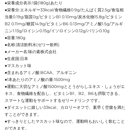
●栄養成分表示:1袋(180g)あたり
●栄養分:エネルギー33kcal/食物繊維0.9g/たんぱく質2.5g/食塩相
当量0.19g/脂質0g/ビタミンB1 0.10mg/炭水化物15.8g/ビタミン
B2 0.11mg/糖質14.9g/ビタミンB6 0.13mg/アミノ酸1.5g/アルギ
ニン1.13g/ロイシン0.15g/イソロイシン0.12g/バリン0.10g
●容量:180g
●名称:清涼飲料水(ゼリー飲料)
●メーカー名:味の素株式会社
●生産国:日本
●マスカット味
●含まれるアミノ酸:BCAA、アルギニン
●1本あたりのアミノ酸の量:1500mg
●運動に大切なアミノ酸1500mgととうがらしエキス・しょうがエ
キス、食物繊維を配合し、ビタミンB1、B2、B6も摂取できる、
スマートな運動をサポートするゼリードリンクです。
●ダイエットに嬉しい33kcal、カロリーオフで、素早く空腹を満た
すことができます。
●すっきりとしたマスカット味なので、運動時もおいしく飲むこと
ができます。