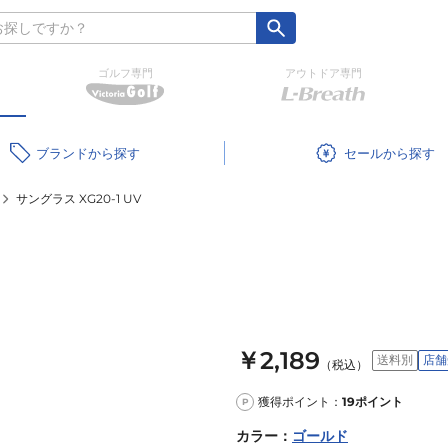
ゴルフ専門
アウトドア専門
ブランド
セール
サングラス XG20-1 UV
￥2,189
送料別
店舗
（税込）
獲得ポイント：
19
ポイント
P
カラー
：
ゴールド