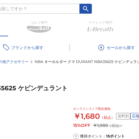
ゴルフ専門
アウトドア専門
ブランド
セール
の他アクセサリー
NBA キーホルダー クマ DURANT NBA35625 ケビンデュラ
35625 ケビンデュラント
オンラインストア限定価格
￥1,680
送料別
店
（税込）
15%OFF
￥1,980
（税込）
獲得ポイント：
15
ポイント
P