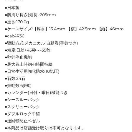
●日本製
●腕周り長さ(最長):205mm
●重さ:170.0g
●ケースサイズ:【厚さ】13.4mm 【横】42.5mm 【縦】46mm
●cal:4R36
●駆動方式:メカニカル 自動巻(手巻つき)
●精度:日差+45秒～-35秒
●秒針停止機能
●最大巻上時約41時間持続
●日常生活用強化防水(10気圧)
●石数:24石
●振動数:6振動
●カレンダー(日付・曜日)機能つき
●シースルーバック
●スクリューバック
●ダブルロック中留
●逆回転防止ベゼル
●本商品は店舗受け取りは不可となります。