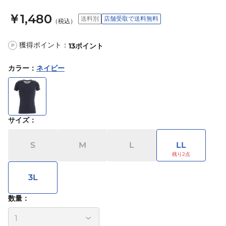
￥1,480
送料別
店舗受取で送料無料
（税込）
獲得ポイント：
13
ポイント
P
カラー
：
ネイビー
サイズ
：
S
M
L
LL
3L
数量：