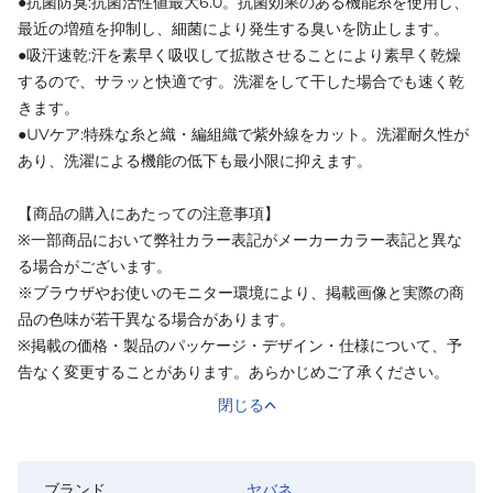
●抗菌防臭:抗菌活性値最大6.0。抗菌効果のある機能糸を使用し、
最近の増殖を抑制し、細菌により発生する臭いを防止します。
●吸汗速乾:汗を素早く吸収して拡散させることにより素早く乾燥
するので、サラッと快適です。洗濯をして干した場合でも速く乾
きます。
●UVケア:特殊な糸と織・編組織で紫外線をカット。洗濯耐久性が
あり、洗濯による機能の低下も最小限に抑えます。
【商品の購入にあたっての注意事項】
※一部商品において弊社カラー表記がメーカーカラー表記と異な
る場合がございます。
※ブラウザやお使いのモニター環境により、掲載画像と実際の商
品の色味が若干異なる場合があります。
※掲載の価格・製品のパッケージ・デザイン・仕様について、予
告なく変更することがあります。あらかじめご了承ください。
閉じる
ブランド
ヤバネ