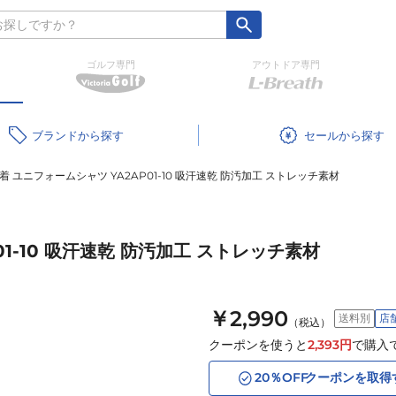
ゴルフ専門
アウトドア専門
ブランド
セール
着 ユニフォームシャツ YA2AP01-10 吸汗速乾 防汚加工 ストレッチ素材
01-10 吸汗速乾 防汚加工 ストレッチ素材
￥2,990
送料別
店
（税込）
クーポンを使うと
2,393
円
で購入
20
％OFF
クーポンを取得