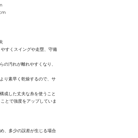
m
cm
夫
きやすくスイングや走塁、守備
からの汚れが離れやすくなり、
により素早く乾燥するので、サ
。
に構成した丈夫な糸を使うこと
ることで強度をアップしていま
ため、多少の誤差が生じる場合