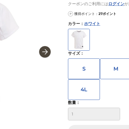
クーポンのご利用には
ログイン
が
獲得ポイント：
27
ポイント
P
カラー
：
ホワイト
サイズ
：
S
M
4L
数量：