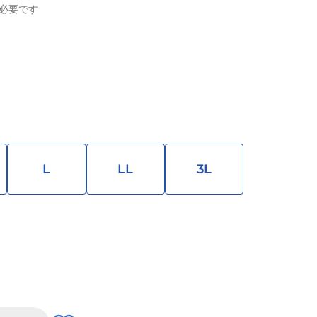
必要です
L
LL
3L