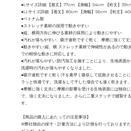
●Lサイズ詳細:【着丈】77cm 【身幅】54cm 【裄丈】39c
●LLサイズ詳細:【着丈】80cm 【身幅】56cm 【裄丈】40
●ベトナム製
●ストレッチ素材の採用で動きやすい
●縦、横両方向に伸びる素材の採用により動きにやすい
●汚れが落ちやすい、吸汗速乾ですぐ乾く、摩擦に強くて丈
●動きやすい:縦、横 ストレッチ素材で伸縮性があるので動
での軽快な動きに対応します。
●汚れが落ちやすい:防汚加工を施すことにより、生地表面
洗濯時の汚れが落ちやすくなりました。
●吸汗速乾ですぐ乾く:汗を素早く吸収して拡散させること
ラッと快適です。洗濯をして干した場合でも速く乾きます
●摩擦に強く丈夫に:摩擦の影響を受ける生地表面には独自
で、強く丈夫になりました。さらに二重ステッチで縫製す
す。
【商品の購入にあたっての注意事項】
※弊社独自の採寸・計量方法により計測を行っております
がございます。