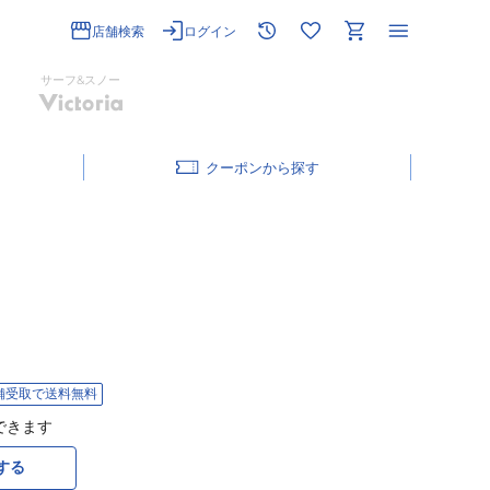
店舗検索
ログイン
サーフ&スノー
クーポン
舗受取で送料無料
できます
する