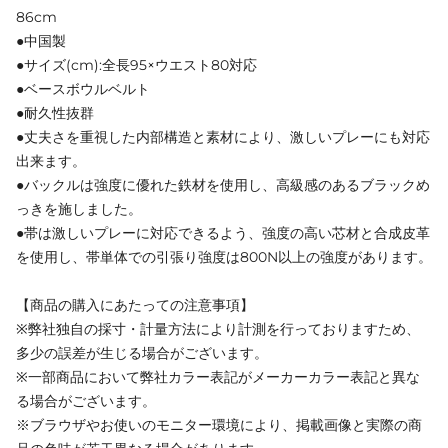
86cm
●中国製
●サイズ(cm):全長95×ウエスト80対応
●ベースボウルベルト
●耐久性抜群
●丈夫さを重視した内部構造と素材により、激しいプレーにも対応
出来ます。
●バックルは強度に優れた鉄材を使用し、高級感のあるブラックめ
っきを施しました。
●帯は激しいプレーに対応できるよう、強度の高い芯材と合成皮革
を使用し、帯単体での引張り強度は800N以上の強度があります。
【商品の購入にあたっての注意事項】
※弊社独自の採寸・計量方法により計測を行っておりますため、
多少の誤差が生じる場合がございます。
※一部商品において弊社カラー表記がメーカーカラー表記と異な
る場合がございます。
※ブラウザやお使いのモニター環境により、掲載画像と実際の商