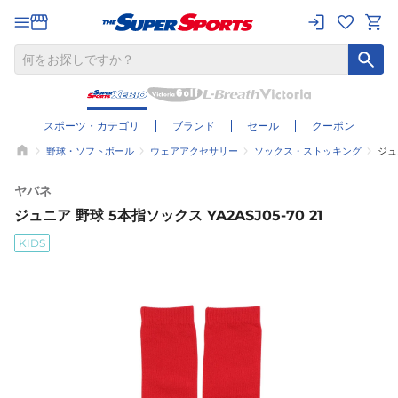
スポーツ・カテゴリ
ブランド
セール
クーポン
野球・ソフトボール
ウェアアクセサリー
ソックス・ストッキング
ジュ
ヤバネ
ジュニア 野球 5本指ソックス YA2ASJ05-70 21
KIDS