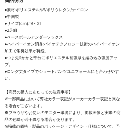
商品説明
●素材:ポリエステル/綿/ポリウレタン/ナイロン
●中国製
●サイズ(cm):19～21
●2足組
●ベースボールアンダーソックス
●ハイパーイオン消臭:バイオテクノロジー技術のハイパーイオン
加工で消臭効果が持続。
●つま先&かかと部分にポリエステル補強糸を編み込み強度アッ
プ。
●ロング丈タイプでショートパンツユニフォームにも合わせやす
い。
【商品の購入にあたっての注意事項】
※一部商品において弊社カラー表記がメーカーカラー表記と異な
る場合がございます。
※ブラウザやお使いのモニター環境により、掲載画像と実際の商
品の色味が若干異なる場合があります。
※掲載の価格・製品のパッケージ・デザイン・仕様について、予