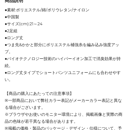
商品説明
●素材:ポリエステル/綿/ポリウレタン/ナイロン
●中国製
●サイズ(cm):21～24
●2足組
●ロング丈
●つま先&かかと部分にポリエステル補強糸を編み込み強度アッ
プ。
●バイオテクノロジー技術のハイパーイオン加工で消臭効果が持
続。
●ロング丈タイプでショートパンツユニフォームにも合わせやす
い。
【商品の購入にあたっての注意事項】
※一部商品において弊社カラー表記がメーカーカラー表記と異な
る場合がございます。
※ブラウザやお使いのモニター環境により、掲載画像と実際の商
品の色味が若干異なる場合があります。
※掲載の価格・製品のパッケージ・デザイン・仕様について、予