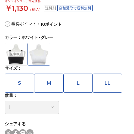
オンラインストア限定価格
￥1,130
送料別
店舗受取で送料無料
（税込）
獲得ポイント：
10
ポイント
P
カラー
：
ホワイト×グレー
サイズ
：
S
M
L
LL
数量：
シェアする