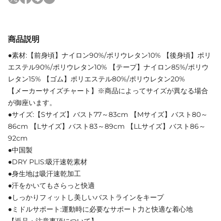
商品説明
●素材:【前身頃】ナイロン90%/ポリウレタン10% 【後身頃】ポリ
エステル90%/ポリウレタン10% 【テープ】ナイロン85%/ポリウ
レタン15% 【ゴム】ポリエステル80%/ポリウレタン20%
【メーカーサイズチャート】※商品によってサイズが異なる場合
が御座います。
●サイズ:【Sサイズ】バスト77～83cm 【Mサイズ】バスト80～
86cm 【Lサイズ】バスト83～89cm 【LLサイズ】バスト86～
92cm
●中国製
●DRY PLIS:吸汗速乾素材
●身生地は吸汗速乾加工
●汗をかいてもさらっと快適
●しっかりフィットし美しいバストラインをキープ
●ミドルサポート:運動時に必要なサポート力と快適な着心地
【返品・注意事項について】