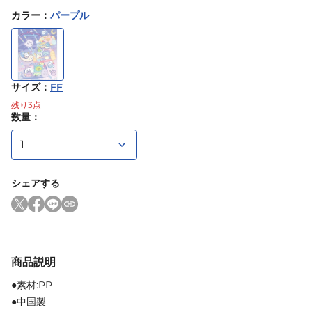
カラー
：
パープル
サイズ
：
FF
残り
3
点
数量：
シェアする
商品説明
●素材:PP
●中国製