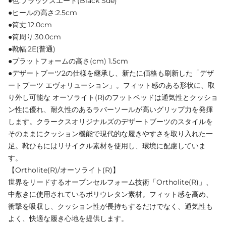
●色:ブラックスエード(Black Sde)
●ヒールの高さ:2.5cm
●筒丈:12.0cm
●筒周り:30.0cm
●靴幅:2E(普通)
●プラットフォームの高さ(cm) 1.5cm
●デザートブーツ2の仕様を継承し、新たに価格も刷新した「デザ
ートブーツ エヴォリューション」。フィット感のある形状に、取
り外し可能な オーソライト(R)のフットベッドは通気性とクッショ
ン性に優れ、耐久性のあるラバーソールが高いグリップ力を発揮
します。クラークスオリジナルズのデザートブーツのスタイルを
そのままにクッション機能で現代的な履きやすさを取り入れた一
足。靴ひもにはリサイクル素材を使用し、環境に配慮していま
す。
【Ortholite(R)/オーソライト(R)】
世界をリードするオープンセルフォーム技術「Ortholite(R)」、
中敷きに使用されているポリウレタン素材。フィット感を高め、
衝撃を吸収し、クッション性が長持ちするだけでなく、通気性も
よく、快適な履き心地を提供します。