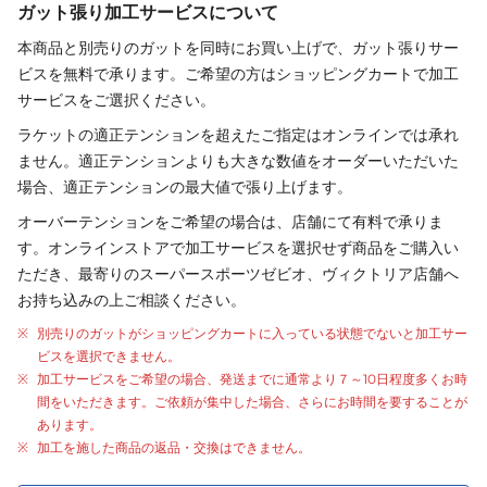
ガット張り加工サービスについて
本商品と別売りの
ガット
を同時にお買い上げで、
ガット
張り
サー
ビスを無料で承ります。ご希望の方はショッピングカートで加工
サービスをご選択ください。
ラケットの適正テンションを超えたご指定はオンラインでは承れ
ません。適正テンションよりも大きな数値をオーダーいただいた
場合、適正テンションの最大値で張り上げます。
オーバーテンションをご希望の場合は、店舗にて有料で承りま
す。オンラインストアで加工サービスを選択せず商品をご購入い
ただき、最寄りのスーパースポーツゼビオ、ヴィクトリア店舗へ
お持ち込みの上ご相談ください。
別売りの
ガット
が
ショッピングカートに入っている状態でないと加工サー
ビスを選択できません。
加工サービスをご希望の場合、発送までに通常より
７～10日程度
多くお時
間をいただきます。ご依頼が集中した場合、さらにお時間を要することが
あります。
加工を施した商品の返品・交換はできません。