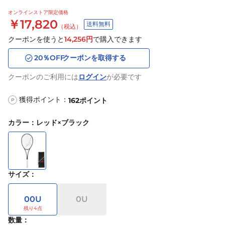
オンラインストア限定価格
￥17,820
送料無料
（税込）
クーポンを使うと
14,256
円
で購入できます
20
％OFF
クーポンを取得する
クーポンのご利用には
ログイン
が必要です
獲得ポイント：
162
ポイント
P
カラー
：
レッド×ブラック
サイズ
：
00U
0U
数量：