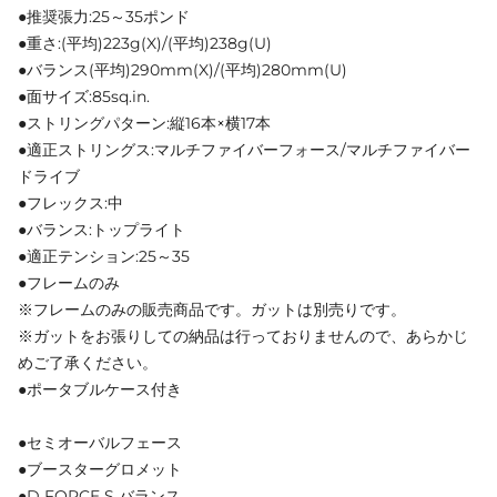
●推奨張力:25～35ポンド
●重さ:(平均)223g(X)/(平均)238g(U)
●バランス(平均)290mm(X)/(平均)280mm(U)
●面サイズ:85sq.in.
●ストリングパターン:縦16本×横17本
●適正ストリングス:マルチファイバーフォース/マルチファイバー
ドライブ
●フレックス:中
●バランス:トップライト
●適正テンション:25～35
●フレームのみ
※フレームのみの販売商品です。ガットは別売りです。
※ガットをお張りしての納品は行っておりませんので、あらかじ
めご了承ください。
●ポータブルケース付き
●セミオーバルフェース
●ブースターグロメット
●D FORCE S バランス