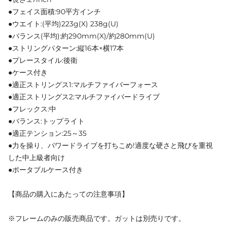
●フェイス面積:90平方インチ
●ウエイト:(平均)223g(X) 238g(U)
●バランス(平均):約290mm(X)/約280mm(U)
●ストリングパターン:縦16本×横17本
●プレースタイル:後衛
●ケース付き
●適正ストリングス1:マルチファイバーフォース
●適正ストリングス2:マルチファイバードライブ
●フレックス:中
●バランス:トップライト
●適正テンション:25～35
●力を操り、パワードライブを打ちこめ!適度な硬さと飛びを重視
した中上級者向け
●ポータブルケース付き
【商品の購入にあたっての注意事項】
※フレームのみの販売商品です。ガットは別売りです。