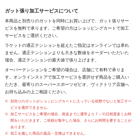
ガット張り加工サービスについて
本商品と別売りの
ガット
を同時にお買い上げで、
ガット
張り
サー
ビスを無料で承ります。ご希望の方はショッピングカートで加工
サービスをご選択ください。
ラケットの適正テンションを超えたご指定はオンラインでは承れ
ません。適正テンションよりも大きな数値をオーダーいただいた
場合、適正テンションの最大値で張り上げます。
オーバーテンションをご希望の場合は、店舗にて有料で承りま
す。オンラインストアで加工サービスを選択せず商品をご購入い
ただき、最寄りのスーパースポーツゼビオ、ヴィクトリア店舗へ
お持ち込みの上ご相談ください。
別売りの
ガット
が
ショッピングカートに入っている状態でないと加工サー
ビスを選択できません。
加工サービスをご希望の場合、発送までに通常より
７～10日程度
多くお時
間をいただきます。ご依頼が集中した場合、さらにお時間を要することが
あります。
加工を施した商品の返品・交換はできません。