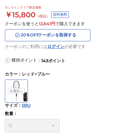
オンラインストア限定価格
￥15,800
送料無料
（税込）
クーポンを使うと
12,641
円
で購入できます
20
％OFF
クーポンを取得する
クーポンのご利用には
ログイン
が必要です
獲得ポイント：
143
ポイント
P
カラー
：
レッド×ブルー
サイズ
：
00U
数量：