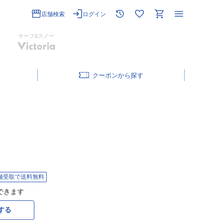
店舗検索
ログイン
サーフ&スノー
クーポン
舗受取で送料無料
できます
する