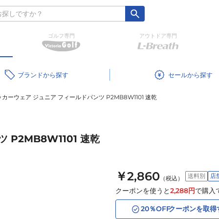
ゴルフ専門
アウトドア専門
ブランド
セール
カーウェア ジュニア フィールドパンツ P2MB8W1101 速乾
P2MB8W1101 速乾
￥2,860
送料別
店
（税込）
クーポンを使うと
2,288
円
で購入
20
％OFF
クーポンを取得