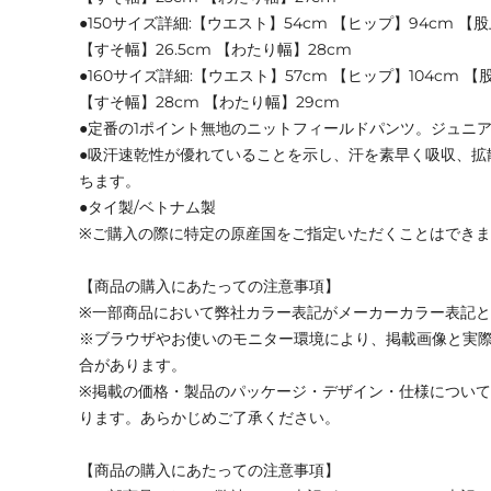
●150サイズ詳細:【ウエスト】54cm 【ヒップ】94cm 【股
【すそ幅】26.5cm 【わたり幅】28cm
●160サイズ詳細:【ウエスト】57cm 【ヒップ】104cm 【
【すそ幅】28cm 【わたり幅】29cm
●定番の1ポイント無地のニットフィールドパンツ。ジュニア
●吸汗速乾性が優れていることを示し、汗を素早く吸収、拡
ちます。
●タイ製/ベトナム製
※ご購入の際に特定の原産国をご指定いただくことはでき
【商品の購入にあたっての注意事項】
※一部商品において弊社カラー表記がメーカーカラー表記
※ブラウザやお使いのモニター環境により、掲載画像と実
合があります。
※掲載の価格・製品のパッケージ・デザイン・仕様につい
ります。あらかじめご了承ください。
【商品の購入にあたっての注意事項】