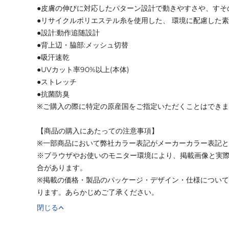
●皮膚の伸びに対応したパターン設計で動きやすさや、すそ
●リサイクルポリエステル糸を使用した、 環境に配慮した
●設計:動作追随設計
●背上辺・脇部:メッシュ切替
●吸汗速乾
●UVカット率90%以上(本体)
●ストレッチ
●抗菌防臭
※ご購入の際に特定の原産国をご指定いただくことはでき
【商品の購入にあたっての注意事項】
※一部商品において弊社カラー表記がメーカーカラー表記
※ブラウザやお使いのモニター環境により、掲載画像と実
合があります。
※掲載の価格・製品のパッケージ・デザイン・仕様につい
ります。あらかじめご了承ください。
閉じる