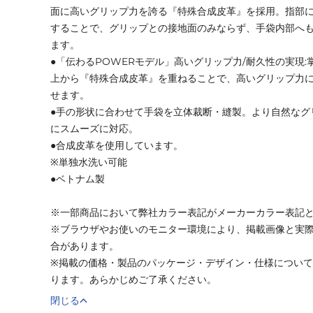
面に高いグリップ力を誇る『特殊合成皮革』を採用。指部
することで、グリップとの接地面のみならず、手袋内部へも
ます。
●「伝わるPOWERモデル」高いグリップ力/耐久性の実現
上から『特殊合成皮革』を重ねることで、高いグリップ力
せます。
●手の形状に合わせて手袋を立体裁断・縫製。より自然なグ
にスムーズに対応。
●合成皮革を使用しています。
※単独水洗い可能
●ベトナム製
※一部商品において弊社カラー表記がメーカーカラー表記
※ブラウザやお使いのモニター環境により、掲載画像と実
合があります。
※掲載の価格・製品のパッケージ・デザイン・仕様につい
ります。あらかじめご了承ください。
閉じる