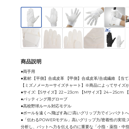
商品説明
●両手用
●素材:【平側】合成皮革 【甲側】合成皮革/合成繊維 【当
【ミズノメーカーサイズチャート】※商品によってサイズ
●サイズ:【Sサイズ】22～23cm 【Mサイズ】24～25cm 
●バッティング用グローブ
●高校野球ルール対応モデル
●ボールを遠くへ飛ばす為に!高いグリップ力でインパクトへ
●「伝わるPOWERモデル」高いグリップ力/密着性の実現
分析し、バットへ力を伝えるのに重要な「小指・薬指・中