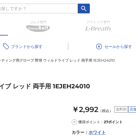
ゴルフ専門
アウトドア専門
ブランド
セール
ティング用グローブ 野球 ウィルドライブ レッド 両手用 1EJEH24010
 レッド 両手用 1EJEH24010
￥2,992
送料別
店
（税込）
獲得ポイント：
27
ポイント
P
カラー
：
ホワイト