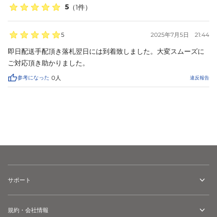
5
（
1
件）
5
2025年7月5日
21:44
即日配送手配頂き落札翌日には到着致しました。大変スムーズに
ご対応頂き助かりました。
参考になった
0
人
違反報告
サイズ
を選択してください
サポート
規約・会社情報