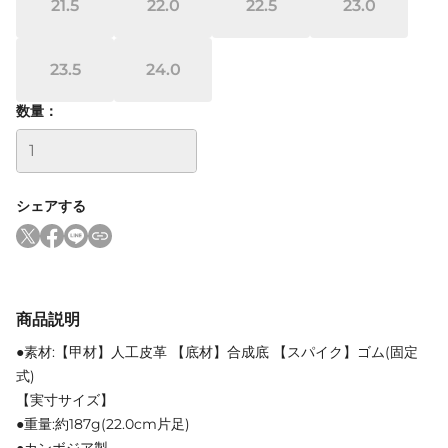
21.5
22.0
22.5
23.0
23.5
24.0
数量：
シェアする
商品説明
●素材:【甲材】人工皮革 【底材】合成底 【スパイク】ゴム(固定
式)
【実寸サイズ】
●重量:約187g(22.0cm片足)
●カンボジア製