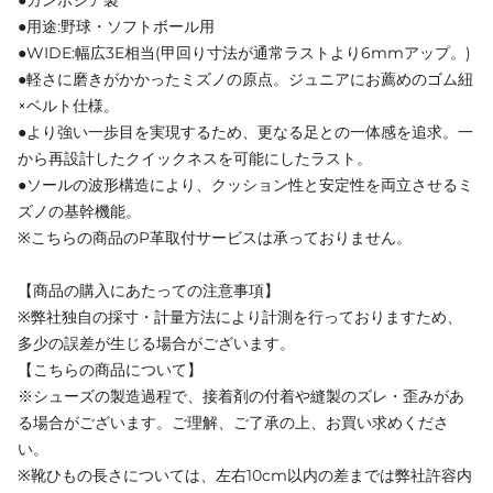
●用途:野球・ソフトボール用
●WIDE:幅広3E相当(甲回り寸法が通常ラストより6mmアップ。)
●軽さに磨きがかかったミズノの原点。ジュニアにお薦めのゴム紐
×ベルト仕様。
●より強い一歩目を実現するため、更なる足との一体感を追求。一
から再設計したクイックネスを可能にしたラスト。
●ソールの波形構造により、クッション性と安定性を両立させるミ
ズノの基幹機能。
※こちらの商品のP革取付サービスは承っておりません。
【商品の購入にあたっての注意事項】
※弊社独自の採寸・計量方法により計測を行っておりますため、
多少の誤差が生じる場合がございます。
【こちらの商品について】
※シューズの製造過程で、接着剤の付着や縫製のズレ・歪みがあ
る場合がございます。ご理解、ご了承の上、お買い求めくださ
い。
※靴ひもの長さについては、左右10cm以内の差までは弊社許容内