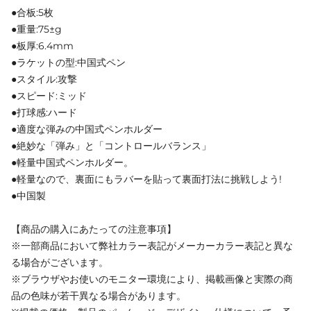
●合板:5枚
●重量:75±g
●板厚:6.4mm
●ラケットの型:中国式ペン
●スタイル:攻撃
●スピード:ミッド
●打球感:ハード
●適度な弾みの中国式ペンホルダー
●絶妙な「弾み」と「コントロールバランス」
●軽量中国式ペンホルダー。
●軽量なので、裏面にもラバーを貼って裏面打法に挑戦しよう!
●中国製
【商品の購入にあたっての注意事項】
※一部商品において弊社カラー表記がメーカーカラー表記と異な
る場合がございます。
※ブラウザやお使いのモニター環境により、掲載画像と実際の商
品の色味が若干異なる場合があります。