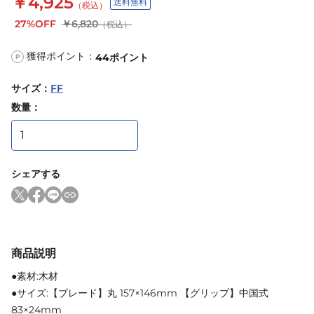
￥4,925
送料無料
（税込）
27%OFF
￥6,820
（税込）
獲得ポイント：
44
ポイント
P
サイズ
：
FF
数量：
シェアする
商品説明
●素材:木材
●サイズ:【ブレード】丸 157×146mm 【グリップ】中国式
83×24mm