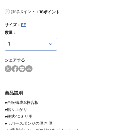
獲得ポイント：
18
ポイント
P
サイズ
：
FF
数量：
シェアする
商品説明
●合板構成:5枚合板
●貼り上がり
●硬式40ミリ用
●ラバースポンジの厚さ:厚