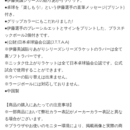
●伊藤美誠シリーズの貼りあがりラケット。
●卓球を「楽しもう!」という伊藤選手の直筆メッセージ(プリント)
付き。
●グリップカラーにもこだわりました!
●伊藤選手のプレーシルエットとサインをプリントした、プラスチ
ックボール2個付きです。
●(公財)日本卓球協会公認(J.T.T.A.A)
※伊藤美誠貼りあがりシリーズシリーズラケットのラバーは全て
裏ソフトラバーです。
※ニッタク仕上がりラケットは全て日本卓球協会公認です。公式
試合で使用することができます。
※ラバーの貼り替えは出来ません。
※ラージボールには対応しておりません。
●中国製
【商品の購入にあたっての注意事項】
※一部商品において弊社カラー表記がメーカーカラー表記と異な
る場合がございます。
※ブラウザやお使いのモニター環境により、掲載画像と実際の商