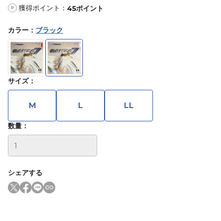
獲得ポイント：
45
ポイント
P
カラー
：
ブラック
サイズ
：
M
L
LL
数量：
シェアする