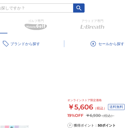
ゴルフ専門
アウトドア専門
ブランド
セール
オンラインストア限定価格
￥5,606
送料無料
（税込）
19%OFF
￥6,930
（税込）
獲得ポイント：
50
ポイント
P