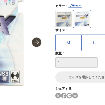
カラー
：
ブラック
サイズ
：
M
L
数量：
サイズ
を選択してくださ
シェアする