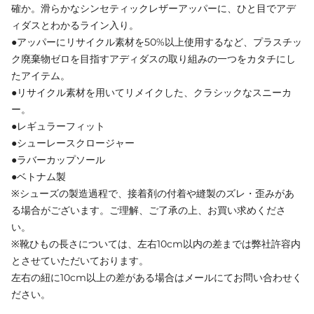
確か。滑らかなシンセティックレザーアッパーに、ひと目でアデ
ィダスとわかるライン入り。
●アッパーにリサイクル素材を50%以上使用するなど、プラスチッ
ク廃棄物ゼロを目指すアディダスの取り組みの一つをカタチにし
たアイテム。
●リサイクル素材を用いてリメイクした、クラシックなスニーカ
ー。
●レギュラーフィット
●シューレースクロージャー
●ラバーカップソール
●ベトナム製
※シューズの製造過程で、接着剤の付着や縫製のズレ・歪みがあ
る場合がございます。ご理解、ご了承の上、お買い求めくださ
い。
※靴ひもの長さについては、左右10cm以内の差までは弊社許容内
とさせていただいております。
左右の紐に10cm以上の差がある場合はメールにてお問い合わせく
ださい。