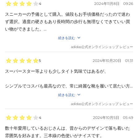
4
2024年11月8日
09:26
スニーカーの予備として購入。値段もお手頃価格だったので迷わ
ず選択。適度の硬さもあり長時間の歩行も無理なくできていい買
い物ができました。

続きを読む
サイズさえ合えばオススメです。
adidas
公式オンラインショップ レビュー
5
2024年10月20日
01:31
スーパースター等よりも少しタイト気味ではあるが、

シンプルでコスパも最高なので、常に綺麗な靴を履いて居たい方
には最高です
続きを読む
adidas
公式オンラインショップ レビュー
4
2024年10月5日
05:49
数十年愛用しているおじさんは、昔からのデザインで落ち着いた
雰囲気を好みます。三本線の色使いがナイスです。